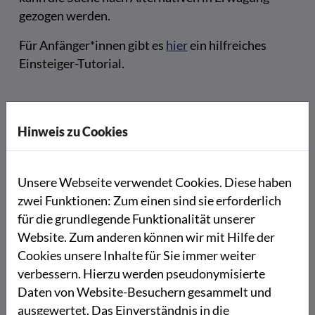
gezogen werden.
Für Anfänger*innen gibt es
hier
ein hilfreiches
Einsteiger-Tutorial.
VEED
Hinweis zu Cookies
Das Videobearbeitungsprogramm
VEED
stellt eine
kostenlose Version mit Wasserzeichen zur
Verfügung, während der „Basic“-Plan ohne
Unsere Webseite verwendet Cookies. Diese haben
Wasserzeichen für 13€ pro Monat verfügbar ist.
zwei Funktionen: Zum einen sind sie erforderlich
Die Benutzeroberfläche ist übersichtlich und
für die grundlegende Funktionalität unserer
bedienungsfreundlich gestaltet, wodurch sich
Website. Zum anderen können wir mit Hilfe der
besonders auch Anfänger*innen in der
Cookies unsere Inhalte für Sie immer weiter
Videobearbeitung zurechtfinden.
verbessern. Hierzu werden pseudonymisierte
Daten von Website-Besuchern gesammelt und
Das Tool bietet grundlegende
ausgewertet. Das Einverständnis in die