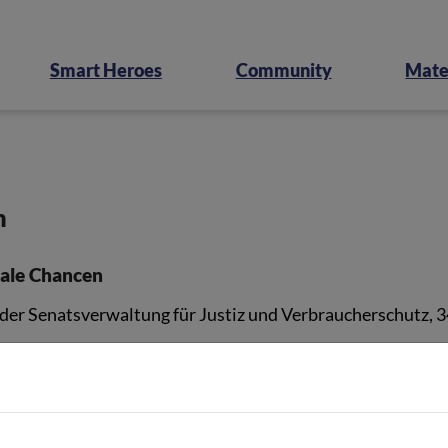
Smart Heroes
Community
Mate
m
tale Chancen
i der Senatsverwaltung für Justiz und Verbraucherschutz, 
erlin
5,D - 10115 Berlin
 30 / 437277-44, Fax: +49 (0) 30 / 437277-39