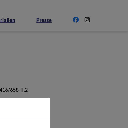
rialien
Presse
3416/658-II.2