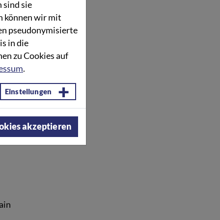
sind sie
n können wir mit
den pseudonymisierte
 in die
nen zu Cookies auf
essum
.
Einstellungen
 GmbH
okies akzeptieren
vom
betterplace
ain