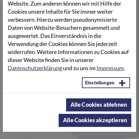
schaffen – auch auf Social Media. Dort vernetzen
Website. Zum anderen können wir mit Hilfe der
sie Menschen, die sich mit dem Thema
Cookies unsere Inhalte für Sie immer weiter
beschäftigen müssen, und reden auf kreative und
verbessern. Hierzu werden pseudonymisierte
lebendige Weise über das Sterben.
Daten von Website-Besuchern gesammelt und
ausgewertet. Das Einverständnis in die
Sind Smart Heroes, weil sie:
Verwendung der Cookies können Sie jederzeit
widerrufen. Weitere Informationen zu Cookies auf
auf Social Media einen zugänglichen, aber
dieser Website finden Sie in unserer
klar reflektierten Ton finden, um über das
Datenschutzerklärung
und zu uns im
Impressum
.
Thema Sterben zu sprechen
durch künstlerische Aktionen, wie einer
Einstellungen
Promo-CD mit Musik und Gedichten,
kreative Kommunikationswege schaffen
Alle Cookies ablehnen
gut mit Hospizen und anderen Initiativen
vernetzt sind und Medienauftritte über
Alle Cookies akzeptieren
Social Media öffentlichkeitswirksam
begleiten