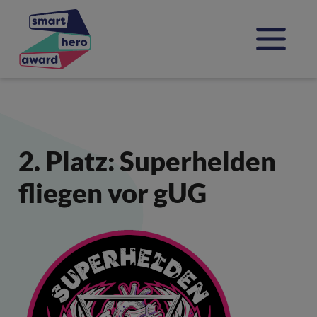
Direkt zur Hauptnavigation springen
Jump directly to content
2. Platz: Superhelden
fliegen vor gUG