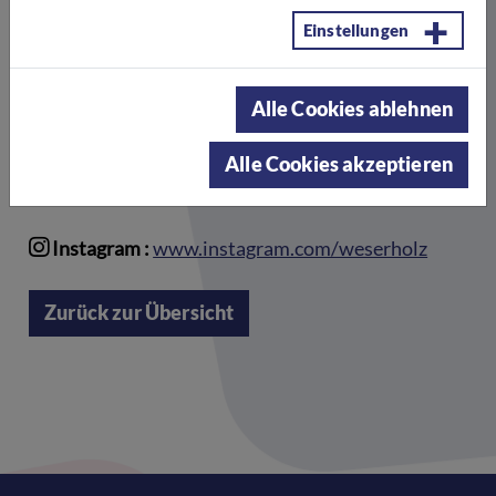
sogenannter schlechter Bleibeperspektive auf eine
Einstellungen
Ausbildung vorzubereiten und ihnen so
gesellschaftliche Teilhabe und einen
Arbeitsmarktzugang zu ermöglichen.
Alle Cookies ablehnen
Website :
www.weserholz.de
Alle Cookies akzeptieren
Facebook :
www.facebook.com/weserHOLZ
Instagram :
www.instagram.com/weserholz
Zurück zur Übersicht