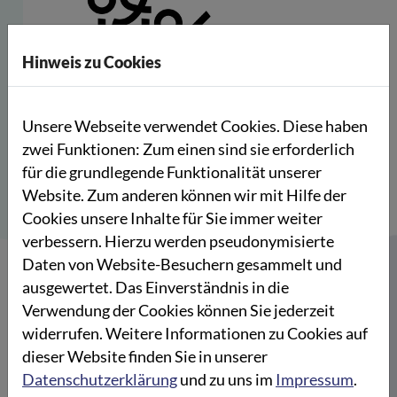
Hinweis zu Cookies
Unsere Webseite verwendet Cookies. Diese haben
zwei Funktionen: Zum einen sind sie erforderlich
für die grundlegende Funktionalität unserer
Website. Zum anderen können wir mit Hilfe der
Cookies unsere Inhalte für Sie immer weiter
Mit seinem Projekt „weserholz“ agiert der Verein
verbessern. Hierzu werden pseudonymisierte
Käpt’n Kurt an der Schnittstelle von Design,
Daten von Website-Besuchern gesammelt und
Bildung und Handwerk. „weserholz“ versteht sich
ausgewertet. Das Einverständnis in die
nicht nur als Werkstatt für Designentwicklung und
Verwendung der Cookies können Sie jederzeit
Möbelbau, sondern auch als Experimentier- und
widerrufen. Weitere Informationen zu Cookies auf
Denkraum für neue Lebensentwürfe. Ziel des
dieser Website finden Sie in unserer
Projektes ist es, junge geflüchtete Erwachsene mit
Datenschutzerklärung
und zu uns im
Impressum
.