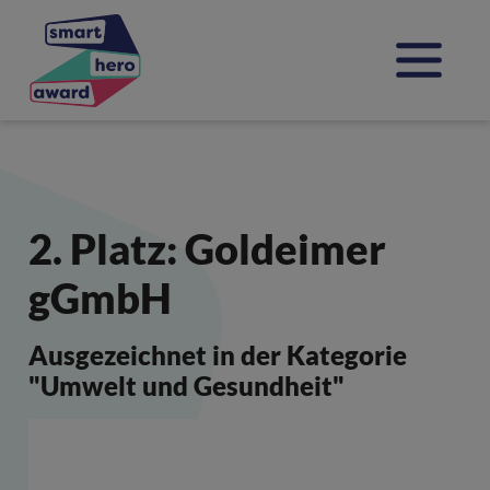
Direkt zur Hauptnavigation springen
Jump directly to content
2. Platz: Goldeimer
gGmbH
Ausgezeichnet in der Kategorie
"Umwelt und Gesundheit"