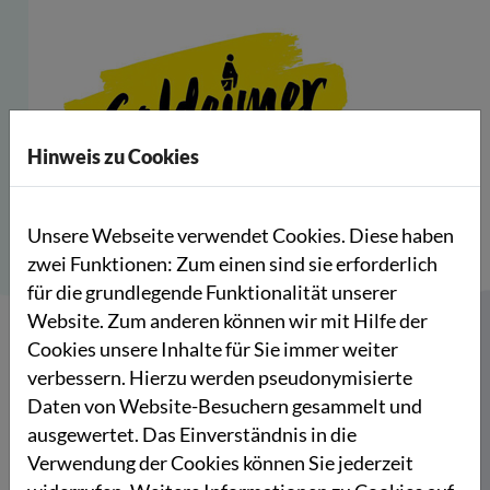
Hinweis zu Cookies
Unsere Webseite verwendet Cookies. Diese haben
zwei Funktionen: Zum einen sind sie erforderlich
für die grundlegende Funktionalität unserer
Website. Zum anderen können wir mit Hilfe der
„Goldeimer gGmbH“ ist ein junges Hamburger
Cookies unsere Inhalte für Sie immer weiter
StartUp, das sich für Sanitärversorgung weltweit
verbessern. Hierzu werden pseudonymisierte
einsetzt. Mit nachhaltigen Komposttoiletten und
Daten von Website-Besuchern gesammelt und
sozialem Toilettenpapier, begleitet von
ausgewertet. Das Einverständnis in die
außergewöhnlicher Kampagnenarbeit, machen sie
Verwendung der Cookies können Sie jederzeit
auf das Thema aufmerksam, klären über die